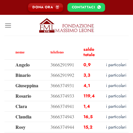
Salta
DONA ORA
CONTATTACI
ai
contenuti
saldo
nome
telefono
totale
Angelo
3666291991
0,9
i particolari
Binario
3666291992
3,3
i particolari
Giuseppina
3666374931
4,1
i particolari
Rosario
3666374933
119,4
i particolari
Clara
3666374941
1,4
i particolari
Claudia
3666374943
16,5
i particolari
Rosy
3666374944
15,2
i particolari