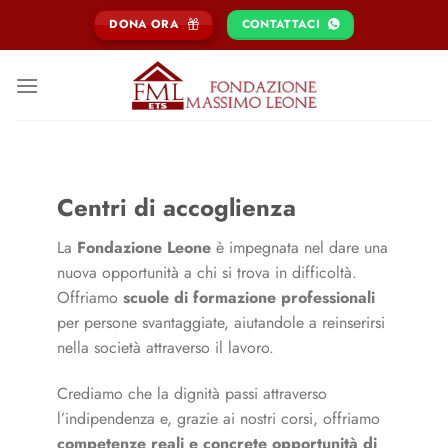
Salta
DONA ORA
CONTATTACI
ai
contenuti
Centri di accoglienza
La
Fondazione Leone
è impegnata nel dare una
nuova opportunità a chi si trova in difficoltà.
Offriamo
scuole di formazione professionali
per persone svantaggiate, aiutandole a reinserirsi
nella società attraverso il lavoro.
Crediamo che la dignità passi attraverso
l’indipendenza e, grazie ai nostri corsi, offriamo
competenze reali e concrete opportunità di