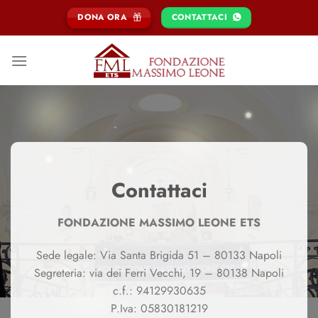
Salta
DONA ORA
CONTATTACI
ai
contenuti
Contattaci
FONDAZIONE MASSIMO LEONE ETS
Sede legale: Via Santa Brigida 51 – 80133 Napoli
Segreteria: via dei Ferri Vecchi, 19 – 80138 Napoli
c.f.: 94129930635
P.Iva: 05830181219